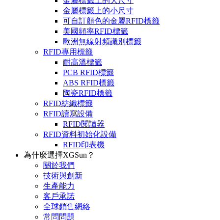
金屬標籤上的大尺寸
金屬標籤上的小尺寸
可自訂顏色的金屬RFID標籤
美國頻率RFID標籤
歐洲無線射頻識別標籤
RFID專用標籤
耐高溫標籤
PCB RFID標籤
ABS RFID標籤
陶瓷RFID標籤
RFID紡織標籤
RFID讀寫設備
RFID閱讀器
RFID資料初始化設備
RFID印表機
為什麼選擇XGSun？
關於我們
技術與創新
生產能力
客戶承諾
全球銷售網絡
常問問題