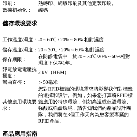
印刷：
熱轉印、網版印刷及其他定製印刷。
數據初始化：
編碼
儲存環境要求
工作溫度/濕度：
-0～60℃ / 20%～80% 相對濕度
儲存溫度/濕度：
20～30℃ / 20%～60% 相對濕度
在防靜電袋中，於20～30℃/20%～60%相對
保存期限：
濕度下保存1年。
靜電放電電壓抗
2 kV（HBM）
擾度：
彎曲直徑：
＞50毫米
您對RFID標籤的環境需求將影響我們對標籤
的選擇和設計。例如，如果您打算將RFID標
其他應用環境要
籤應用於特殊環境，例如高溫或低溫環境、
求：
強酸或強鹼環境，請告知我們的產品設計團
隊，我們將在3個工作天內為您客製專屬的
RFID產品。
產品應用指南