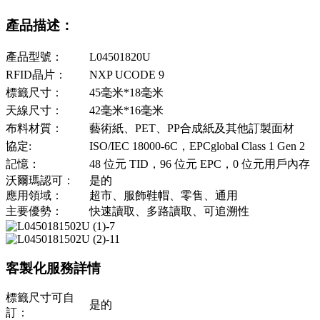
產品描述：
產品型號：
L04501820U
RFID晶片：
NXP UCODE 9
標籤尺寸：
45毫米*18毫米
天線尺寸：
42毫米*16毫米
布料材質：
藝術紙、PET、PP合成紙及其他訂製面材
協定:
ISO/IEC 18000-6C，EPCglobal Class 1 Gen 2
記憶：
48 位元 TID，96 位元 EPC，0 位元用戶內存
沃爾瑪認可：
是的
應用領域：
超市、服飾鞋帽、零售、通用
主要優勢：
快速讀取、多路讀取、可追溯性
客製化服務詳情
標籤尺寸可自
是的
訂：