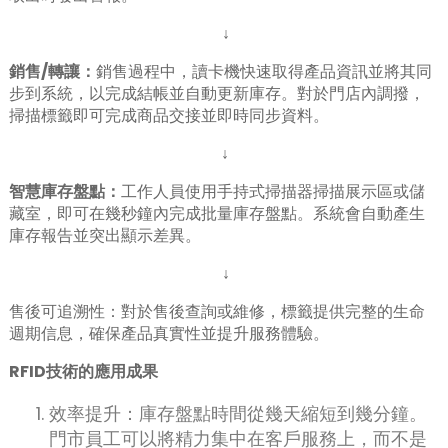
↓
銷售/轉讓
：
銷售過程中，讀卡機快速取得產品資訊並將其同
步到系統，以完成結帳並自動更新庫存。對於門店內調撥，
掃描標籤即可完成商品交接並即時同步資料。
↓
n
智慧庫存盤點
：
工作人員使用手持式掃描器掃描展示區或儲
藏室，即可在幾秒鐘內完成批量庫存盤點。系統會自動產生
庫存報告並突出顯示差異。
se
↓
售後可追溯性：對於售後查詢或維修，標籤提供完整的生命
週期信息，確保產品真實性並提升服務體驗。
RFID技術的應用成果
ese
效率提升：庫存盤點時間從幾天縮短到幾分鐘。
門市員工可以將精力集中在客戶服務上，而不是