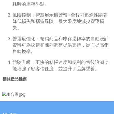
anda
耗時的庫存盤點。
風險控制：智慧展示櫃警報+全程可追溯性顯著
降低損失和竊盜風險，最大限度地減少營運損
失。
營運最佳化：暢銷商品和庫存週轉率的自動統計
資料可為採購和陳列調整提供支持，從而提高銷
售轉換率。
體驗升級：更快的結帳速度和便利的售後追溯功
能增強了顧客信任度，並提升了品牌聲譽。
相關產品推薦