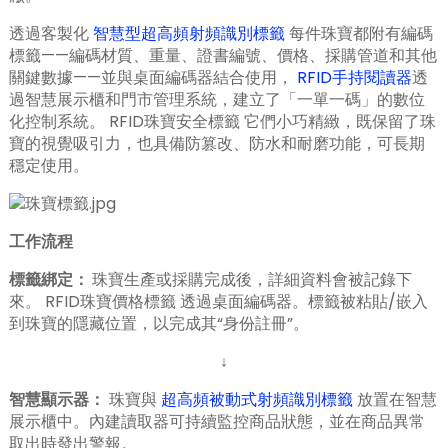
透過客製化
智慧型超高頻射頻識別標籤
每件珠寶都附有編碼
標籤——編碼材質、重量、證書編號、價格、採購管道和其他
關鍵數據——並與桌面編碼器結合使用，
RFID手持閱讀器
透
過智慧展示櫃和門市管理系統，建立了「一單一碼」的數位
化控制系統。
RFID珠寶安全​​標籤
它們小巧精緻，既保留了珠
寶的視覺吸引力，也具備防篡改、防水和耐磨功能，可長期
穩定使用。
工作流程
標籤綁定
：
珠寶生產或採購完成後，詳細資料會被記錄下
來。
RFID珠寶價格標籤
透過桌面編碼器。標籤被粘貼/嵌入
到珠寶的隱藏位置，以完成其“身份註冊”。
↓
ian
智慧顯示器
：
珠寶與
超高頻被動式射頻識別標籤
放置在智慧
展示櫃中。內建讀取器可持續監控商品狀態，並在商品異常
am
取出時發出警報。