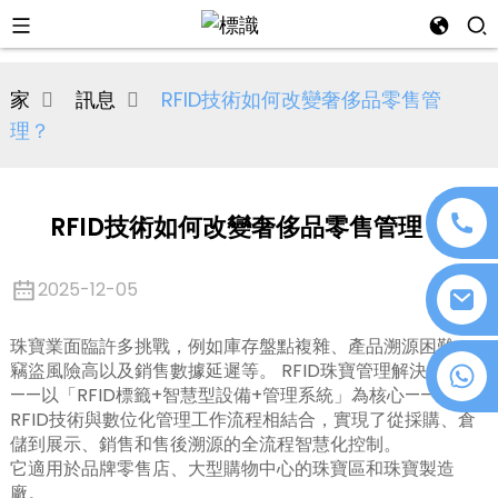
al
家
訊息
RFID技術如何改變奢侈品零售管
se
理？
e
RFID技術如何改變奢侈品零售管理？
an
2025-12-05
珠寶業面臨許多挑戰，例如庫存盤點複雜、產品溯源困難、
竊盜風險高以及銷售數據延遲等。 RFID珠寶管理解決方案
+86 18076372139
——以「RFID標籤+智慧型設備+管理系統」為核心——將
RFID技術與數位化管理工作流程相結合，實現了從採購、倉
儲到展示、銷售和售後溯源的全流程智慧化控制。
n
它適用於品牌零售店、大型購物中心的珠寶區和珠寶製造
廠。