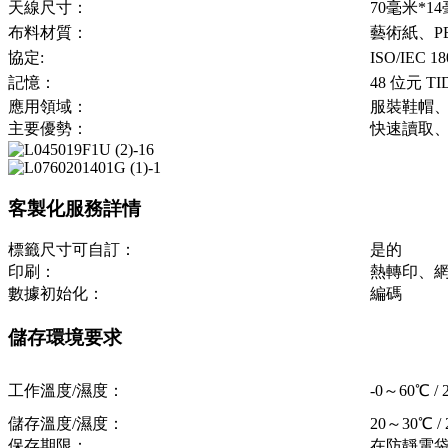
天線尺寸：
70毫米*1
布料材質：
藝術紙、P
協定:
ISO/IEC 18
記憶：
48 位元 T
應用領域：
服裝鞋帽
主要優勢：
快速讀取
客製化服務詳情
標籤尺寸可自訂：
是的
印刷：
熱轉印、
數據初始化：
編碼
儲存環境要求
工作溫度/濕度：
-0～60℃ 
儲存溫度/濕度：
20～30℃ 
保存期限：
在防靜電袋