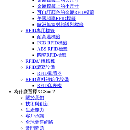
金屬標籤上的大尺寸
金屬標籤上的小尺寸
可自訂顏色的金屬RFID標籤
美國頻率RFID標籤
歐洲無線射頻識別標籤
RFID專用標籤
耐高溫標籤
PCB RFID標籤
ABS RFID標籤
陶瓷RFID標籤
RFID紡織標籤
RFID讀寫設備
RFID閱讀器
RFID資料初始化設備
RFID印表機
為什麼選擇XGSun？
關於我們
技術與創新
生產能力
客戶承諾
全球銷售網絡
常問問題