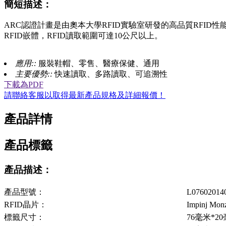
簡短描述：
ARC認證計畫是由奧本大學RFID實驗室研發的高品質RFID性
RFID嵌體，RFID讀取範圍可達10公尺以上。
應用::
服裝鞋帽、零售、醫療保健、通用
主要優勢::
快速讀取、多路讀取、可追溯性
下載為PDF
請聯絡客服以取得最新產品規格及詳細報價！
產品詳情
產品標籤
產品描述：
產品型號：
L07602014
RFID晶片：
Impinj Mon
標籤尺寸：
76毫米*2