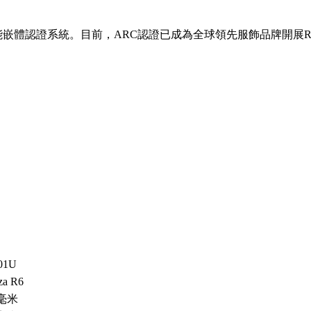
能嵌體認證系統。目前，ARC認證已成為全球領先服飾品牌開展RFI
01U
za R6
0毫米