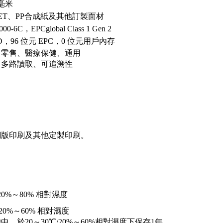
4毫米
ET、PP合成紙及其他訂製面材
000-6C，EPCglobal Class 1 Gen 2
ID，96 位元 EPC，0 位元用戶內存
、零售、醫療保健、通用
、多路讀取、可追溯性
網版印刷及其他定製印刷。
/ 20%～80% 相對濕度
/ 20%～60% 相對濕度
中，於20～30℃/20%～60%相對濕度下保存1年。