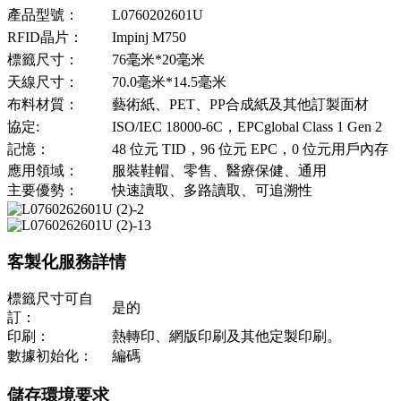
產品型號：
L0760202601U
RFID晶片：
Impinj M750
標籤尺寸：
76毫米*20毫米
天線尺寸：
70.0毫米*14.5毫米
布料材質：
藝術紙、PET、PP合成紙及其他訂製面材
協定:
ISO/IEC 18000-6C，EPCglobal Class 1 Gen 2
記憶：
48 位元 TID，96 位元 EPC，0 位元用戶內存
應用領域：
服裝鞋帽、零售、醫療保健、通用
主要優勢：
快速讀取、多路讀取、可追溯性
客製化服務詳情
標籤尺寸可自
是的
訂：
印刷：
熱轉印、網版印刷及其他定製印刷。
數據初始化：
編碼
儲存環境要求