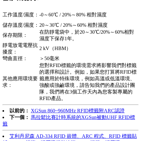
工作溫度/濕度：
-0～60℃ / 20%～80% 相對濕度
儲存溫度/濕度：
20～30℃ / 20%～60% 相對濕度
在防靜電袋中，於20～30℃/20%～60%相對
保存期限：
濕度下保存1年。
靜電放電電壓抗
2 kV（HBM）
擾度：
彎曲直徑：
＞50毫米
您對RFID標籤的環境需求將影響我們對標籤
的選擇和設計。例如，如果您打算將RFID標
其他應用環境要
籤應用於特殊環境，例如高溫或低溫環境、
求：
強酸或強鹼環境，請告知我們的產品設計團
隊，我們將在3個工作天內為您客製專屬的
RFID產品。
以前的：
XGSun 860~960MHz RFID標籤附ARC認證
下一個：
馬拉鬆比賽計時系統的XGSun被動UHF RFID標
籤
艾利丹尼森 AD-334 RFID 嵌體、ARC 程式、RFID 標籤貼