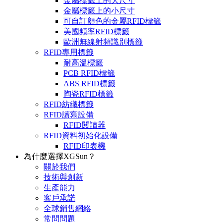
金屬標籤上的大尺寸
金屬標籤上的小尺寸
可自訂顏色的金屬RFID標籤
美國頻率RFID標籤
歐洲無線射頻識別標籤
RFID專用標籤
耐高溫標籤
PCB RFID標籤
ABS RFID標籤
陶瓷RFID標籤
RFID紡織標籤
RFID讀寫設備
RFID閱讀器
RFID資料初始化設備
RFID印表機
為什麼選擇XGSun？
關於我們
技術與創新
生產能力
客戶承諾
全球銷售網絡
常問問題