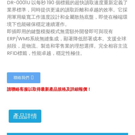
DR-0001U 以每秒 190 個標籤的超快讀取速度重新定義了
業界標準，同時提供更遠的讀取距離和卓越的效率。它採
用軍用級寬工作溫度設計和金屬散熱底盤，即使在極端環
境下也能確保穩定連續運作。
即插即用的鍵盤模擬模式無需額外開發即可與現有
ERP/WMS系統無縫集成，顯著降低部署成本。支援全球
頻段，是物流、製造和零售業的理想選擇。完全相容主流
RFID標籤，性能卓越，穩定性極佳。
聯絡我們
請聯絡客服以取得最新產品規格及詳細報價！
產品詳情
ian
am