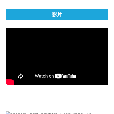
anda
影片