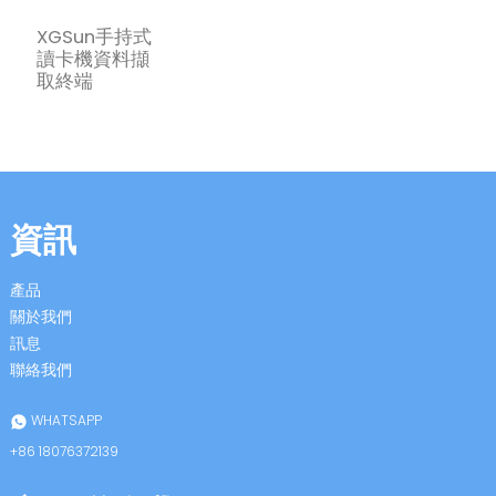
XGSun手持式
讀卡機資料擷
取終端
資訊
產品
關於我們
訊息
聯絡我們
WHATSAPP
+86 18076372139