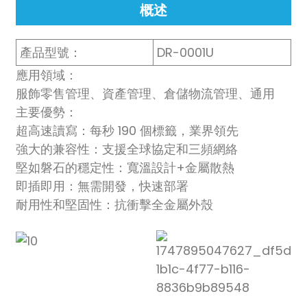
概述
產品型號：
DR-0001U
應用領域：
服飾零售管理、資產管理、倉儲物流管理、通用
主要優勢：
n
超高速讀寫：每秒 190 個標籤，業界領先
強大的兼容性：支援全球協定和三頻網絡
堅如磐石的穩定性：寬溫設計+金屬散熱
se
即插即用：無需開發，快速部署
耐用性和堅固性：抗衝擊全金屬外殼
ese