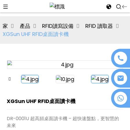
al
家
產品
RFID讀寫設備
RFID 讀取器
se
XGSun UHF RFID桌面讀卡機
e
an
+86 18076372139
XGSun UHF RFID桌面讀卡機
n
DR-0001U 超高頻桌面讀卡機 – 超快速盤點，更智慧的
未來