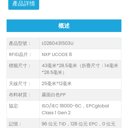
產品詳情
概述
產品型號：
L0280431503U
n
RFID晶片：
NXP UCODE 8
標籤尺寸：
43毫米*28.5毫米（折疊尺寸：14毫米
*28.5毫米）
se
天線尺寸：
25毫米*12毫米
布料材質：
霧面白色PP
協定:
ISO/IEC 18000-6C，EPCglobal
ese
Class 1 Gen 2
記憶：
96 位元 TID，128 位元 EPC，0 位元