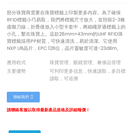
部分珠寶商需要在珠寶標籤上印製更多內容。為了確保
RFID標籤小巧易取，我們將標籤尺寸放大，並預留2-3條
虛擬刀線，折疊後放入小型卡套中，將細繩穿過標籤上的
小孔，繫在珠寶上。這款28mm×43mm的UHF RFID珠
寶標籤採用PP材質，可快速清洗，易於清潔。它使用
NXP U8晶片​​，EPC 128位，晶片靈敏度可達-23dBm。
應用程式
珠寶管理、眼鏡管理、奢侈品管理
主要優勢
可列印更多信息，快速讀取，多目標
讀取，可追溯
聯絡我們
請聯絡客服以取得最新產品規格及詳細報價！
ian
am