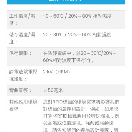
工作溫度/濕
-0～60℃ / 20%～80% 相對濕度
度：
儲存溫度/濕
20～30℃ / 20%～60% 相對濕度
度：
保存期限：
在防靜電袋中，於20～30℃/20%～
60%相對濕度下保存1年。
靜電放電電壓
2 kV（HBM）
抗擾度：
彎曲直徑：
＞50毫米
其他應用環境
您對RFID標籤的環境需求將影響我們
要求：
對標籤的選擇和設計。例如，如果您
打算將RFID標籤應用於特殊環境，例
如高溫或低溫環境、強酸或強鹼環
境，請告知我們的產品設計團隊，我