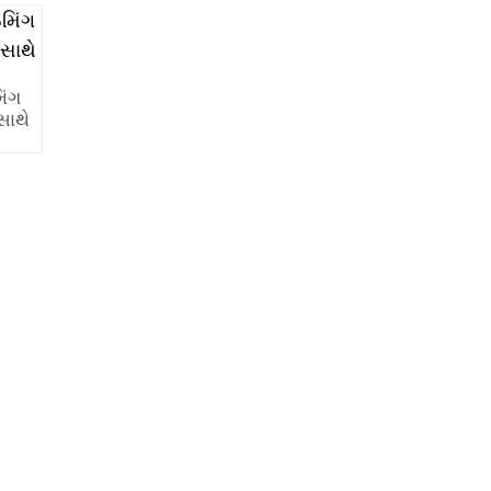
િંગ
સાથે