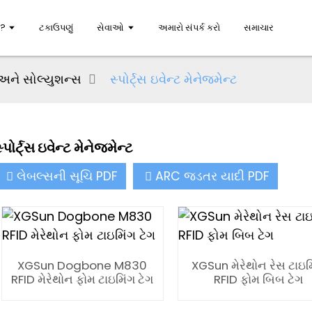
મ?
ટકાઉપણું
સેવાઓ
અમારો સંપર્ક કરો
સમાચાર
અને સોલ્યુશન્સ
સ્પોર્ટ્સ ઇવેન્ટ મેનેજમેન્ટ
્પોર્ટ્સ ઇવેન્ટ મેનેજમેન્ટ
લેબલ્સની સૂચિ PDF
ARC જડતર યાદી PDF
XGSun Dogbone M830
XGSun મેરેથોન રેસ ટાઇમ
RFID મેરેથોન ફોમ ટાઇમિંગ ટેગ
RFID ફોમ બિબ ટેગ