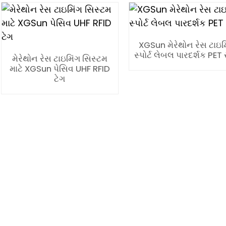
XGSun મેરેથોન રેસ ટાઇમ
સ્પોર્ટ લેબલ પારદર્શક PET 
મેરેથોન રેસ ટાઇમિંગ સિસ્ટમ
માટે XGSun પેસિવ UHF RFID
ટેગ