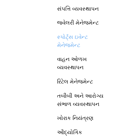
સંપત્તિ વ્યવસ્થાપન
જ્વેલરી મેનેજમેન્ટ
સ્પોર્ટ્સ ઇવેન્ટ
મેનેજમેન્ટ
વાહન ઓળખ
વ્યવસ્થાપન
રિટેલ મેનેજમેન્ટ
તબીબી અને આરોગ્ય
સંભાળ વ્યવસ્થાપન
ખોરાક નિયંત્રણ
ઔદ્યોગિક