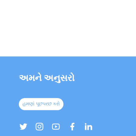
અમને અનુસરો
હમણાં પૂછપરછ કરો