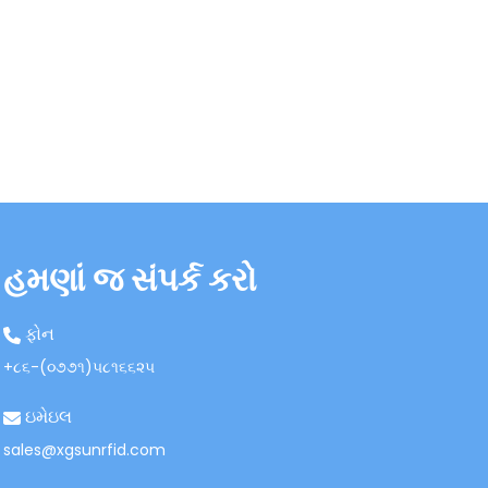
હમણાં જ સંપર્ક કરો
ફોન
+૮૬-(૦૭૭૧)૫૮૧૬૬૨૫
ઇમેઇલ
sales@xgsunrfid.com