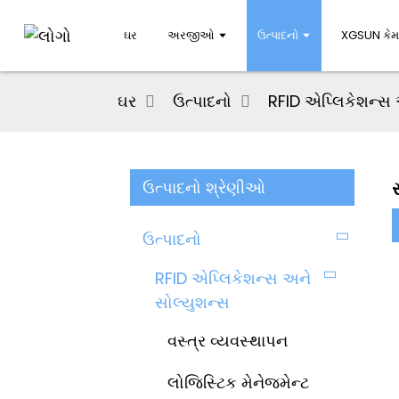
ઘર
અરજીઓ
ઉત્પાદનો
XGSUN કે
ઘર
ઉત્પાદનો
RFID એપ્લિકેશન્સ 
ઉત્પાદનો શ્રેણીઓ
સ
ઉત્પાદનો
RFID એપ્લિકેશન્સ અને
સોલ્યુશન્સ
વસ્ત્ર વ્યવસ્થાપન
લોજિસ્ટિક મેનેજમેન્ટ