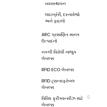
વ્યવસ્થાપન
લાઇબ્રેરી, દસ્તાવેજો
અને ફાઇલો
ARC પ્રમાણિત માનક
ઉત્પાદનો
નકલી વિરોધી નાજુક
લેબલ્સ
RFID ECO લેબલ્સ
RFID ટ્રાન્સફરેબલ
લેબલ્સ
વિવિધ ફ્રીક્વન્સીઝ માટે
લેબલ્સ