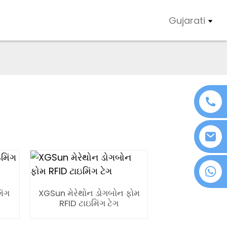
Gujarati
+86 18076372139
િંગ
XGSun મેરેથોન ડોગબોન ફોમ
RFID ટાઇમિંગ ટેગ