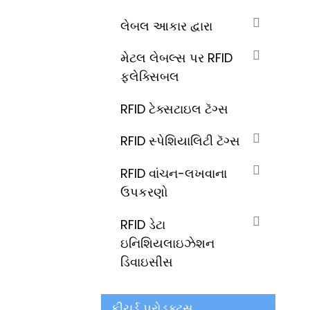
લેબલ આકાર દ્વારા
મેટલ લેબલ્સ પર RFID
ફ્લેક્સિબલ
RFID ટેક્સટાઇલ ટૅગ્સ
RFID સ્પેશિયાલિટી ટૅગ્સ
RFID વાંચન-લખવાના
ઉપકરણો
RFID ડેટા
ઇનિશિયલાઇઝેશન
ડિવાઇસીસ
ફીચર્ડ પ્રોડક્ટ્સ