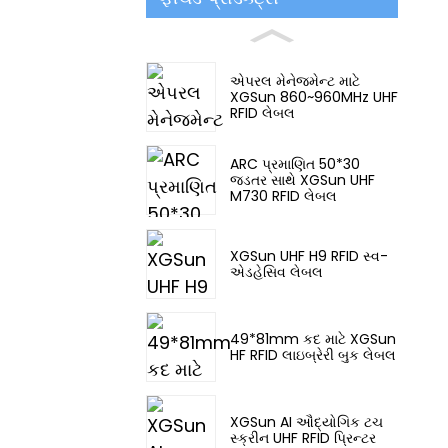
એપરલ મેનેજમેન્ટ માટે
XGSun 860~960MHz UHF
RFID લેબલ
ARC પ્રમાણિત 50*30
જડતર સાથે XGSun UHF
M730 RFID લેબલ
XGSun UHF H9 RFID સ્વ-
એડહેસિવ લેબલ
49*81mm કદ માટે XGSun
HF RFID લાઇબ્રેરી બુક લેબલ
XGSun AI ઔદ્યોગિક ટચ
સ્ક્રીન UHF RFID પ્રિન્ટર