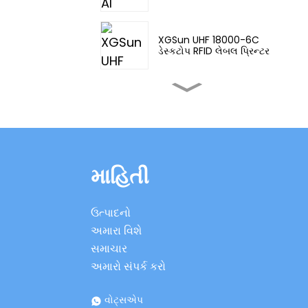
XGSun UHF 18000-6C
ડેસ્કટોપ RFID લેબલ પ્રિન્ટર
XGSun ઇન્ડસ્ટ્રીયલ ટચ
સ્ક્રીન UHF RFID પ્રિન્ટર
XGSun યુરોપિયન
ફ્રીક્વન્સી (ETSI) RFID
માહિતી
ઓન-મેટલ લેબલ
XGSun નાના કદના UHF
ઉત્પાદનો
RFID મેટલ માઉન્ટ લેબલ્સ
અમારા વિશે
સમાચાર
XGSun અલ્ટ્રા થિન
અમારો સંપર્ક કરો
પ્રિન્ટેબલ UHF ઓન મેટલ
લેબલ
વોટ્સએપ