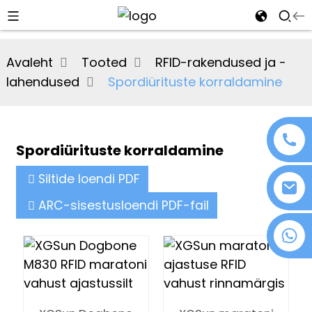
al
Avaleht
Tooted
RFID-rakendused ja -
se
lahendused
Spordiürituste korraldamine
e
Spordiürituste korraldamine
an
Siltide loendi PDF
ARC-sisestusloendi PDF-fail
+86 18076372139
n