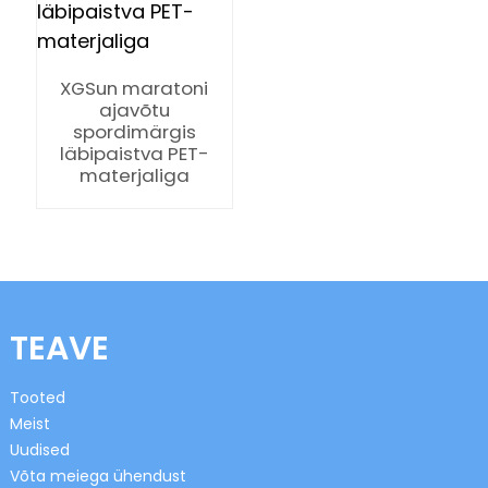
XGSun maratoni
ajavõtu
spordimärgis
läbipaistva PET-
materjaliga
n
se
TEAVE
Tooted
ese
Meist
Uudised
Võta meiega ühendust