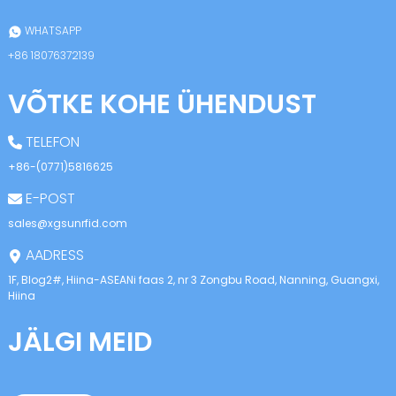
anda
WHATSAPP
+86 18076372139
VÕTKE KOHE ÜHENDUST
TELEFON
+86-(0771)5816625
E-POST
sales@xgsunrfid.com
AADRESS
1F, Blog2#, Hiina-ASEANi faas 2, nr 3 Zongbu Road, Nanning, Guangxi,
Hiina
JÄLGI MEID