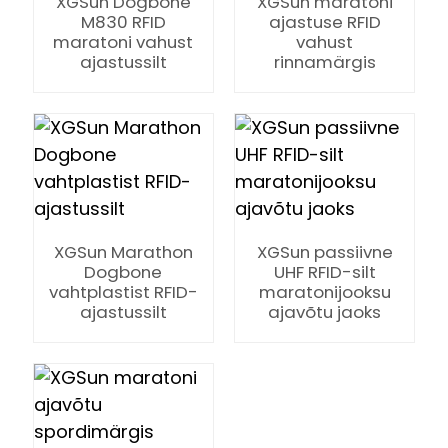
XGSun Dogbone
XGSun maratoni
M830 RFID
ajastuse RFID
maratoni vahust
vahust
ajastussilt
rinnamärgis
XGSun Marathon
XGSun passiivne
Dogbone
UHF RFID-silt
vahtplastist RFID-
maratonijooksu
ajastussilt
ajavõtu jaoks
ian
am