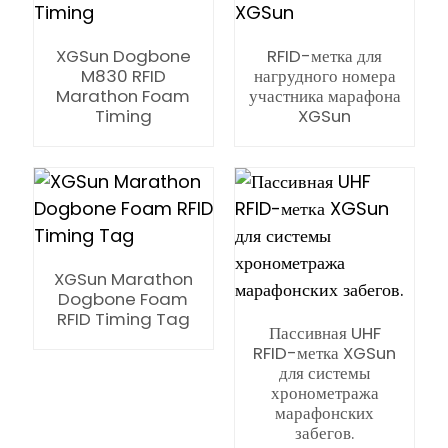
XGSun Dogbone
RFID-метка для
M830 RFID
нагрудного номера
Marathon Foam
участника марафона
Timing
XGSun
XGSun Marathon
Dogbone Foam
RFID Timing Tag
Пассивная UHF
RFID-метка XGSun
для системы
хронометража
ian
марафонских
забегов.
am