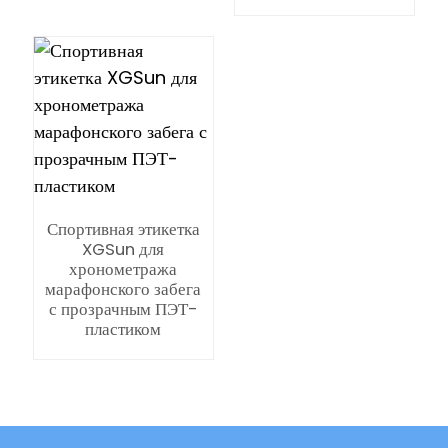
n
Спортивная этикетка
XGSun для
хронометража
se
марафонского забега
с прозрачным ПЭТ-
пластиком
ese