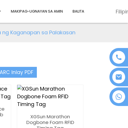
Filip
MAKIPAG-UGNAYAN SA AMIN
BALITA
ng Kaganapan sa Palakasan
ARC Inlay PDF
+86 18076372139
ce
ib
XGSun Marathon
Dogbone Foam RFID