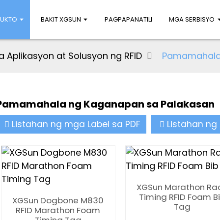
DUKTO
BAKIT XGSUN
PAGPAPANATILI
MGA SERBISYO
 Aplikasyon at Solusyon ng RFID
Pamamahala 
Pamamahala ng Kaganapan sa Palakasan
Listahan ng mga Label sa PDF
Listahan ng 
XGSun Marathon Ra
Timing RFID Foam B
XGSun Dogbone M830
Tag
RFID Marathon Foam