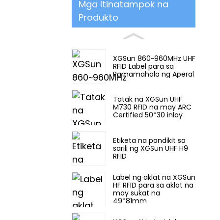
Mga Itinatampok na
Produkto
XGSun 860~960MHz UHF
RFID Label para sa
Pamamahala ng Aperal
Tatak na XGSun UHF
M730 RFID na may ARC
Certified 50*30 inlay
Etiketa na pandikit sa
sarili ng XGSun UHF H9
RFID
Label ng aklat na XGSun
HF RFID para sa aklat na
may sukat na
49*81mm