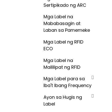
Sertipikado ng ARC
Mga Label na
Mababasagin at
Laban sa Pamemeke
Mga Label ng RFID
ECO
Mga Label na
Maililipat ng RFID
Mga Label para sa
Iba't Ibang Frequency
Ayon sa Hugis ng
Label