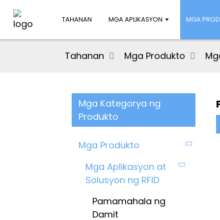
TAHANAN
MGA APLIKASYON
MGA PRO
Tahanan
Mga Produkto
Mga
Mga Kategorya ng
Produkto
Mga Produkto
Mga Aplikasyon at
Solusyon ng RFID
Pamamahala ng
Damit