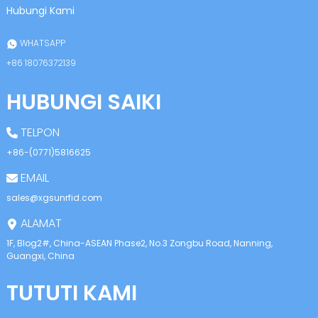
anda
Hubungi Kami
WHATSAPP
+86 18076372139
HUBUNGI SAIKI
TELPON
+86-(0771)5816625
EMAIL
sales@xgsunrfid.com
ALAMAT
1F, Blog2#, China-ASEAN Phase2, No.3 Zongbu Road, Nanning,
Guangxi, China
TUTUTI KAMI