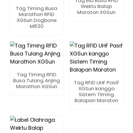
Tag Bib Busa RFID
Wektu Balap
Tag Timing Busa
Maraton XGSun
Marathon RFID
XGSun Dogbone
M830
Tag Timing RFID
Busa Tulang Anjing
Tag RFID UHF Pasif
Marathon XGSun
XGSun kanggo
Sistem Timing
Balapan Maraton
ian
am