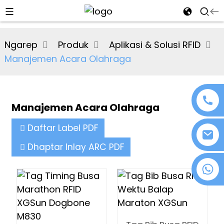
al
Ngarep
Produk
Aplikasi & Solusi RFID
se
Manajemen Acara Olahraga
e
Manajemen Acara Olahraga
an
Daftar Label PDF
Dhaptar Inlay ARC PDF
+86 18076372139
n