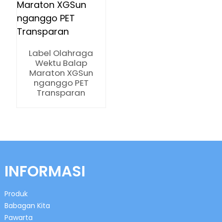
Label Olahraga
Wektu Balap
Maraton XGSun
nganggo PET
n
Transparan
se
INFORMASI
ese
Produk
Babagan Kita
Pawarta