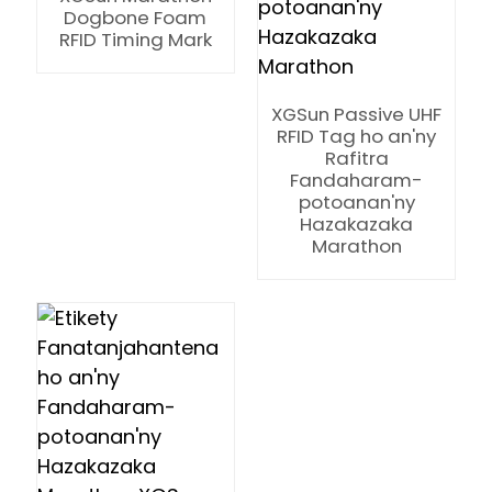
Dogbone Foam
RFID Timing Mark
XGSun Passive UHF
RFID Tag ho an'ny
Rafitra
Fandaharam-
n
potoanan'ny
Hazakazaka
Marathon
se
ese