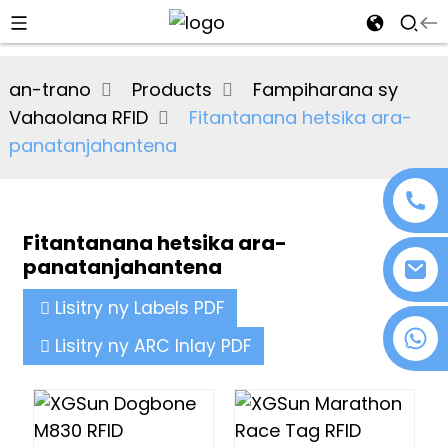
al
an-trano
Products
Fampiharana sy
se
Vahaolana RFID
Fitantanana hetsika ara-
e
panatanjahantena
Fitantanana hetsika ara-
an
panatanjahantena
Lisitry ny Labels PDF
+86 18076372139
Lisitry ny ARC Inlay PDF
n