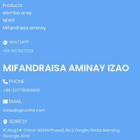
Products
Momba anay
NEWS
Mifandraisa aminay
WHATSAPP
+86 18076372139
MIFANDRAISA AMINAY IZAO
PHONE
+86-(0771)5816625
EMAIL
sales@xgsunrfid.com
ADIRESY
1F, Blog2#, China-ASEAN Phase2, No.3 Zongbu Road, Nanning,
Guangxi, Sina