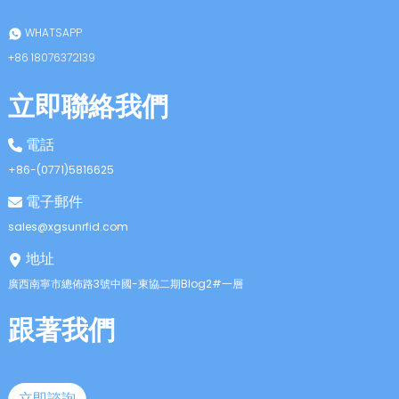
WHATSAPP
+86 18076372139
立即聯絡我們
電話
+86-(0771)5816625
電子郵件
sales@xgsunrfid.com
地址
廣西南寧市總佈路3號中國-東協二期Blog2#一層
跟著我們
立即諮詢